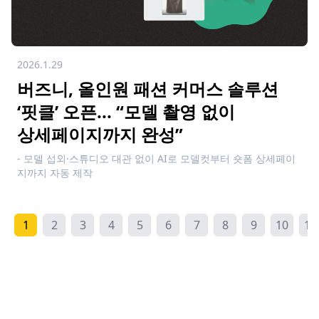
2026.1.29
버즈니, 올인원 패션 커머스 솔루션
‘핏클’ 오픈... “모델 촬영 없이
상세페이지까지 완성”
- 모델 섭외·스튜디오 대관 없이 AI로 모델컷부터 숏폼 상세페이
지까지 자동 제작
- AI로 의류상품 분석 후 의류 질감·주름 구현해 모델컷 이미지제
작
1
2
3
4
5
6
7
8
9
10
11