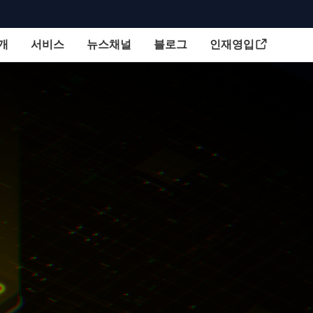
개
서비스
뉴스채널
블로그
인재영입